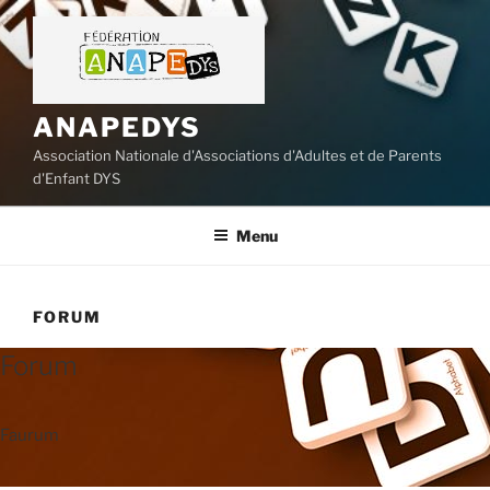
Aller
au
contenu
principal
ANAPEDYS
Association Nationale d'Associations d'Adultes et de Parents
d'Enfant DYS
Menu
FORUM
Forum
Faurum