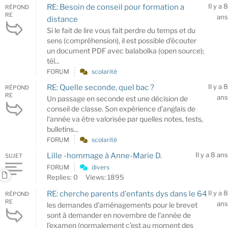
Il y a 8
RE: Besoin de conseil pour formation a
RÉPOND
RE
ans
distance
Si le fait de lire vous fait perdre du temps et du
sens (compréhension), il est possible d'écouter
un document PDF avec balabolka (open source);
tél...
FORUM
scolarité
Il y a 8
RE: Quelle seconde, quel bac ?
RÉPOND
RE
ans
Un passage en seconde est une décision de
conseil de classe. Son expérience d’anglais de
l'année va être valorisée par quelles notes, tests,
bulletins...
FORUM
scolarité
Il y a 8 ans
Lille -hommage à Anne-Marie D.
SUJET
FORUM
divers
Replies: 0
Views: 1895
Il y a 8
RE: cherche parents d'enfants dys dans le 64
RÉPOND
RE
ans
les demandes d’aménagements pour le brevet
sont à demander en novembre de l'année de
l'examen (normalement c'est au moment des