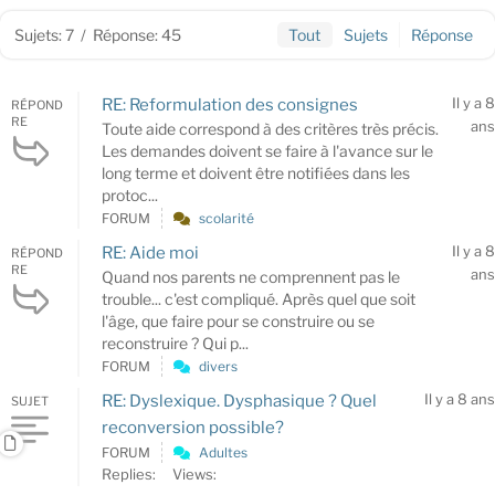
Sujets: 7
/
Réponse: 45
Tout
Sujets
Réponse
Il y a 8
RE: Reformulation des consignes
RÉPOND
RE
ans
Toute aide correspond à des critères très précis.
Les demandes doivent se faire à l'avance sur le
long terme et doivent être notifiées dans les
protoc...
FORUM
scolarité
Il y a 8
RE: Aide moi
RÉPOND
RE
ans
Quand nos parents ne comprennent pas le
trouble... c'est compliqué. Après quel que soit
l'âge, que faire pour se construire ou se
reconstruire ? Qui p...
FORUM
divers
Il y a 8 ans
RE: Dyslexique. Dysphasique ? Quel
SUJET
reconversion possible?
FORUM
Adultes
Replies:
Views: