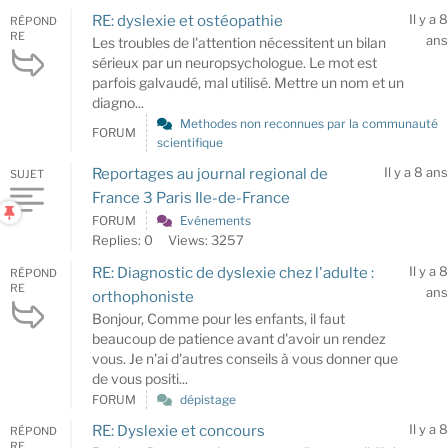
Il y a 8
RE: dyslexie et ostéopathie
RÉPOND
RE
ans
Les troubles de l'attention nécessitent un bilan
sérieux par un neuropsychologue. Le mot est
parfois galvaudé, mal utilisé. Mettre un nom et un
diagno...
Methodes non reconnues par la communauté
FORUM
scientifique
Il y a 8 ans
Reportages au journal regional de
SUJET
France 3 Paris Ile-de-France
FORUM
Evénements
Replies: 0
Views: 3257
Il y a 8
RE: Diagnostic de dyslexie chez l'adulte :
RÉPOND
RE
ans
orthophoniste
Bonjour, Comme pour les enfants, il faut
beaucoup de patience avant d'avoir un rendez
vous. Je n'ai d'autres conseils à vous donner que
de vous positi...
FORUM
dépistage
Il y a 8
RE: Dyslexie et concours
RÉPOND
RE