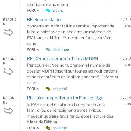
inscriptions aux épreu...
FORUM
divers
Il y a 8
RE: Besoin daide
RÉPOND
RE
ans
concernant l'enfant : Il me semble important de
faire le point avec un pédiatre, un médecin de
PMI sur les difficultés de cet enfant : je relève
dans ...
FORUM
dépistage
Il y a 8
RE: Déménagement et suivi MDPH
RÉPOND
RE
ans
Par courrier : Vos nom, prénom et numéro de
dossier MDPH (inscrit sur toutes les notifications)
et nom et prénom de l'enfant concerné - informer
de vo...
FORUM
scolarité
Il y a 8
RE: Faire respecter un PAP au collège
RÉPOND
RE
ans
le PAP se met en place à la demande de la
famille (ou de l'enseignant) après avis du
médecin scolaire (avis rendu après lecture des
bilans de l'élève)...
FORUM
scolarité