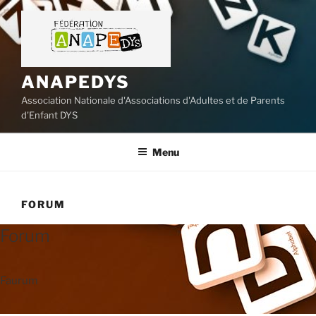
Aller
au
contenu
principal
ANAPEDYS
Association Nationale d'Associations d'Adultes et de Parents
d'Enfant DYS
Menu
FORUM
Forum
Faurum