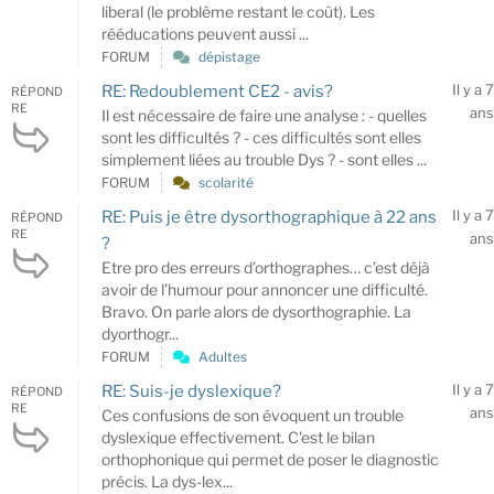
liberal (le problème restant le coût). Les
rééducations peuvent aussi ...
FORUM
dépistage
Il y a 7
RE: Redoublement CE2 - avis?
RÉPOND
RE
ans
Il est nécessaire de faire une analyse : - quelles
sont les difficultés ? - ces difficultés sont elles
simplement liées au trouble Dys ? - sont elles ...
FORUM
scolarité
Il y a 7
RE: Puis je être dysorthographique à 22 ans
RÉPOND
RE
ans
?
Etre pro des erreurs d’orthographes… c’est déjà
avoir de l’humour pour annoncer une difficulté.
Bravo. On parle alors de dysorthographie. La
dyorthogr...
FORUM
Adultes
Il y a 7
RE: Suis-je dyslexique?
RÉPOND
RE
ans
Ces confusions de son évoquent un trouble
dyslexique effectivement. C'est le bilan
orthophonique qui permet de poser le diagnostic
précis. La dys-lex...