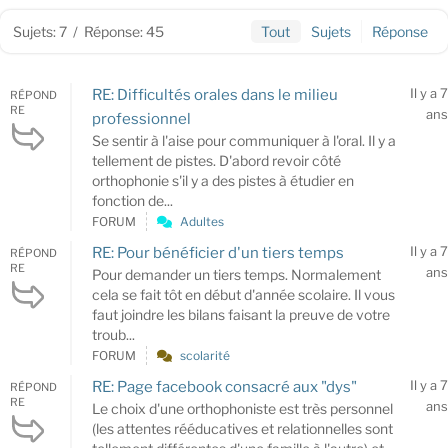
Sujets: 7
/
Réponse: 45
Tout
Sujets
Réponse
Il y a 7
RE: Difficultés orales dans le milieu
RÉPOND
RE
ans
professionnel
Se sentir à l'aise pour communiquer à l'oral. Il y a
tellement de pistes. D'abord revoir côté
orthophonie s'il y a des pistes à étudier en
fonction de...
FORUM
Adultes
Il y a 7
RE: Pour bénéficier d'un tiers temps
RÉPOND
RE
ans
Pour demander un tiers temps. Normalement
cela se fait tôt en début d'année scolaire. Il vous
faut joindre les bilans faisant la preuve de votre
troub...
FORUM
scolarité
Il y a 7
RE: Page facebook consacré aux "dys"
RÉPOND
RE
ans
Le choix d'une orthophoniste est très personnel
(les attentes rééducatives et relationnelles sont