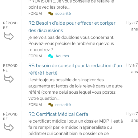
PROVISOIRE. Je vous conseille de refaire le
point avec les profe...
FORUM
scolarité
Il y a 7
RE: Besoin d'aide pour effacer et coriger
RÉPOND
RE
ans
des discussions
je ne vois pas de doublons vous concernant.
Pouvez-vous préciser le problème que vous
rencontrez ?
FORUM
Adultes
Il y a 7
RE: besoin de conseil pour la redaction d'un
RÉPOND
RE
ans
référé liberté
Il est toujours possible de s'inspirer des
arguments et textes de lois relevé dans un autre
référé (comme celui sous lequel vous postez
votre question...
FORUM
scolarité
Il y a 7
RE: Certificat Médical Cerfa
RÉPOND
RE
ans
le certificat médical pour un dossier MDPH est à
faire remplir par le médecin (généraliste ou
pédiatre) qui connait bien le dossier de ce