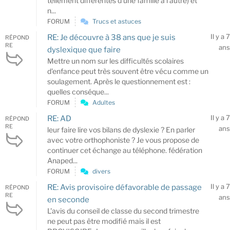
tellement différentes d'une famille à l'autre) et
n...
FORUM
Trucs et astuces
Il y a 7
RE: Je découvre à 38 ans que je suis
RÉPOND
RE
ans
dyslexique que faire
Mettre un nom sur les difficultés scolaires
d'enfance peut très souvent être vécu comme un
soulagement. Après le questionnement est :
quelles conséque...
FORUM
Adultes
Il y a 7
RE: AD
RÉPOND
RE
ans
leur faire lire vos bilans de dyslexie ? En parler
avec votre orthophoniste ? Je vous propose de
continuer cet échange au téléphone. fédération
Anaped...
FORUM
divers
Il y a 7
RE: Avis provisoire défavorable de passage
RÉPOND
RE
ans
en seconde
L'avis du conseil de classe du second trimestre
ne peut pas être modifié mais il est