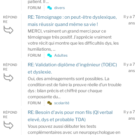
patient. Il ...
FORUM
divers
Il y a 7
RE: Témoignage : on peut-être dyslexique,
RÉPOND
RE
ans
mais réussir quand même sa vie !
MERCI, vraiment un grand merci pour ce
témoignage très positif. J'apprécie vraiment
votre récit qui montre que les difficultés dys, les
humiliations, ...
FORUM
Adultes
Il y a 7
RE: Validation diplôme d'ingénieur (TOEIC)
RÉPOND
RE
ans
et dyslexie.
Oui, des aménagements sont possibles. La
condition est de faire la preuve réelle d'un trouble
dys : bilan précis et chiffré pour chaque
composante du...
FORUM
scolarité
Il y a 7
RE: Besoin d'avis pour mon fils (QI verbal
RÉPOND
RE
ans
elevé, dys et probable TDA)
Vous pouvez aussi débuter les tests
complémentaires avec un neuropsychologue en