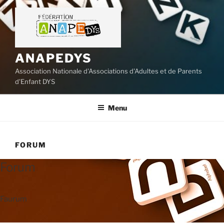
Aller
au
contenu
principal
ANAPEDYS
Association Nationale d'Associations d'Adultes et de Parents
d'Enfant DYS
Menu
FORUM
Forum
Faurum