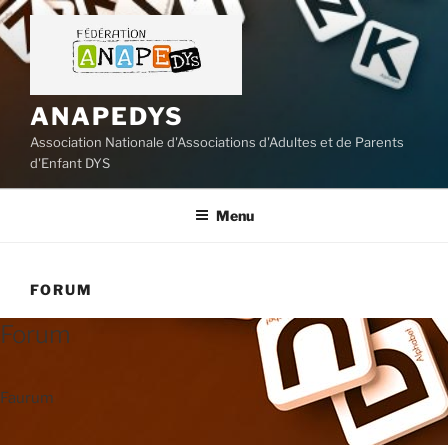
Aller
au
contenu
principal
ANAPEDYS
Association Nationale d'Associations d'Adultes et de Parents
d'Enfant DYS
Menu
FORUM
Forum
Faurum