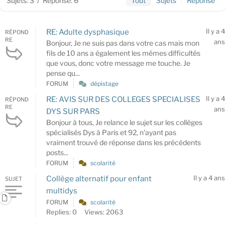
Sujets: 3
/
Réponse: 6
Tout
Sujets
Réponse
Il y a 4
RE: Adulte dysphasique
RÉPOND
RE
ans
Bonjour, Je ne suis pas dans votre cas mais mon
fils de 10 ans a également les mêmes difficultés
que vous, donc votre message me touche. Je
pense qu...
FORUM
dépistage
Il y a 4
RE: AVIS SUR DES COLLEGES SPECIALISES
RÉPOND
RE
ans
DYS SUR PARS
Bonjour à tous, Je relance le sujet sur les collèges
spécialisés Dys à Paris et 92, n'ayant pas
vraiment trouvé de réponse dans les précédents
posts...
FORUM
scolarité
Il y a 4 ans
Collège alternatif pour enfant
SUJET
multidys
FORUM
scolarité
Replies: 0
Views: 2063