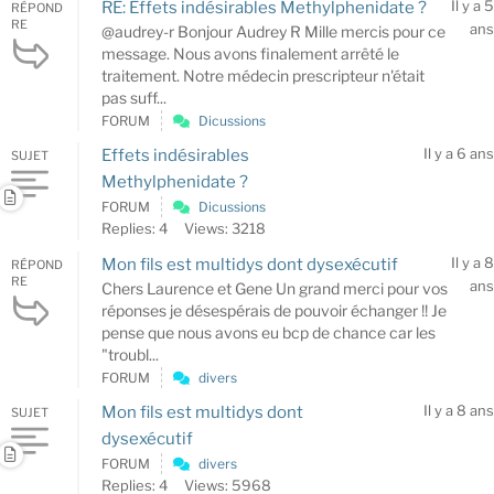
Il y a 5
RE: Effets indésirables Methylphenidate ?
RÉPOND
RE
ans
@audrey-r Bonjour Audrey R Mille mercis pour ce
message. Nous avons finalement arrêté le
traitement. Notre médecin prescripteur n'était
pas suff...
FORUM
Dicussions
Il y a 6 ans
Effets indésirables
SUJET
Methylphenidate ?
FORUM
Dicussions
Replies: 4
Views: 3218
Il y a 8
Mon fils est multidys dont dysexécutif
RÉPOND
RE
ans
Chers Laurence et Gene Un grand merci pour vos
réponses je désespérais de pouvoir échanger !! Je
pense que nous avons eu bcp de chance car les
"troubl...
FORUM
divers
Il y a 8 ans
Mon fils est multidys dont
SUJET
dysexécutif
FORUM
divers
Replies: 4
Views: 5968