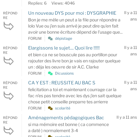
Replies: 6
Views: 4046
Il y a 11
Un nouveau DYS pour moi : DYSGRAPHIE
RÉPOND
RE
ans
Bon je me mêle un peut a la file pour répondre a
lolo Vue ou j'en suis arrivé je peut dire qu'en fait
avoir une bonne écriture dépend de l'usage que...
FORUM
dépistage
Il y a 11
Elargissons le sujet.... Quoi lire !!!!!
RÉPOND
RE
ans
et bien ca ne se bouscule pas au portillon pour
rajouter des livre bon je vais en rajouter quelque
un : déja les oeuvre de sir A.C. Clarke
FORUM
Dicussions
Il y a 11
CA Y EST : REUSSITE AU BAC S
RÉPOND
RE
ans
felicitation a toi et maintenant courrage car la
fac n'es pas tendre avec les dys j'en sait quelque
chose petit conseille preparre tes arrierre
FORUM
scolarité
Il y a 11 ans
Aménagements pédagogiques Bac
RÉPOND
RE
si ma mémoire est bonne ( ca commence
a daté ) normalement 3-4
FORUM
scolarité