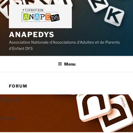
Aller
au
contenu
principal
ANAPEDYS
Association Nationale d'Associations d'Adultes et de Parents
d'Enfant DYS
Menu
FORUM
Forum
Faurum