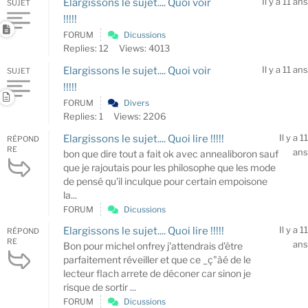
Il y a 11 ans
Elargissons le sujet.... Quoi voir
SUJET
!!!!!
FORUM
Dicussions
Replies: 12
Views: 4013
Il y a 11 ans
Elargissons le sujet.... Quoi voir
SUJET
!!!!!
FORUM
Divers
Replies: 1
Views: 2206
Il y a 11
Elargissons le sujet.... Quoi lire !!!!!
RÉPOND
RE
ans
bon que dire tout a fait ok avec annealiboron sauf
que je rajoutais pour les philosophe que les mode
de pensé qu'il inculque pour certain empoisone
la...
FORUM
Dicussions
Il y a 11
Elargissons le sujet.... Quoi lire !!!!!
RÉPOND
RE
ans
Bon pour michel onfrey j'attendrais d'être
parfaitement réveiller et que ce _ç"àé de le
lecteur flach arrete de déconer car sinon je
risque de sortir ...
FORUM
Dicussions