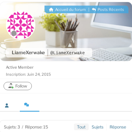
Accueil du forum
|
Posts Récents
LiameXerwake
@LiameXerwake
Active Member
Inscription: Juin 24, 2015
Follow
Sujets: 3
/
Réponse: 15
Tout
Sujets
Réponse