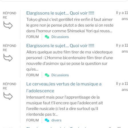
Il y a 11
Elargissons le sujet.... Quoi voir !!!!!
RÉPOND
RE
ans
Tokyo ghoul c'est gentillet rire enfin il faut aimer
le gore non je pense plutot a des serie si on reste
dans l'horreur comme Shinsekai Yori qui reuss...
FORUM
Dicussions
Il y a 11
Elargissons le sujet.... Quoi voir !!!!!
RÉPOND
RE
ans
Allors quelque autre film tirer de ma videoteque
personel : L'Homme bicentenaire film tirer d'une
nouvelle d'asimov qui se pose la question sur
qu'es...
FORUM
Dicussions
Il y a 11
Le cerveau,les vertus de la musique a
RÉPOND
RE
ans
l'adolescence
Interssant mais pour l'apprentisage de la
musique faut t'il encore que l'adolecent ait
l'oreille nusicale (c'est a dire surtout qu'il
n'entende pas tr...
FORUM
divers