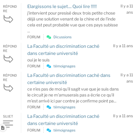
Il y a 11
Elargissons le sujet.... Quoi lire !!!!!
RÉPOND
RE
ans
j'intervient pour presisé deux trois petite chose
déjà une solution venant de la chine et de l'inde
cela est peut probable vue que ces pays subisse
...
FORUM
Dicussions
Il y a 11 ans
La Faculté un discrimination caché
RÉPOND
RE
dans certaine université
oui je le suis
FORUM
témoignages
Il y a 11
La Faculté un discrimination caché dans
RÉPOND
RE
ans
certaine université
ce n'es pas de moi qu'il sagit vue que je suis dans
le circuit je ne m'amuserais pas a écrie ce qu'il
m'est arrivé ici par contre je confirme point pa...
FORUM
témoignages
Il y a 11 ans
La Faculté un discrimination caché
SUJET
dans certaine université
FORUM
témoignages