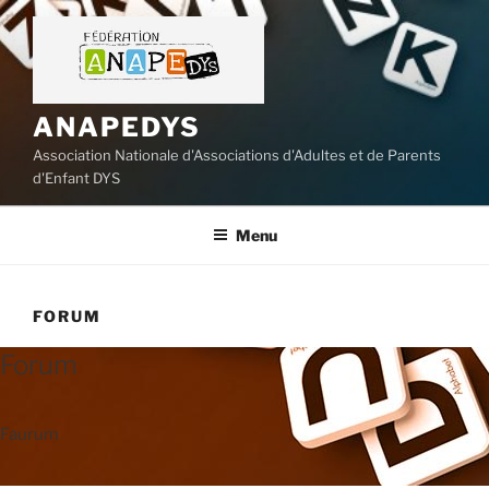
Aller
au
contenu
principal
ANAPEDYS
Association Nationale d'Associations d'Adultes et de Parents
d'Enfant DYS
Menu
FORUM
Forum
Faurum