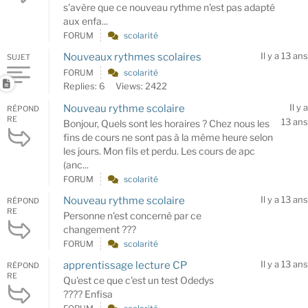
s'avère que ce nouveau rythme n'est pas adapté
aux enfa...
FORUM
scolarité
Il y a 13 ans
Nouveaux rythmes scolaires
SUJET
FORUM
scolarité
Replies: 6
Views: 2422
Il y a
Nouveau rythme scolaire
RÉPOND
RE
13 ans
Bonjour, Quels sont les horaires ? Chez nous les
fins de cours ne sont pas à la même heure selon
les jours. Mon fils et perdu. Les cours de apc
(anc...
FORUM
scolarité
Il y a 13 ans
Nouveau rythme scolaire
RÉPOND
RE
Personne n'est concerné par ce
changement ???
FORUM
scolarité
Il y a 13 ans
apprentissage lecture CP
RÉPOND
RE
Qu'est ce que c'est un test Odedys
???? Enfisa