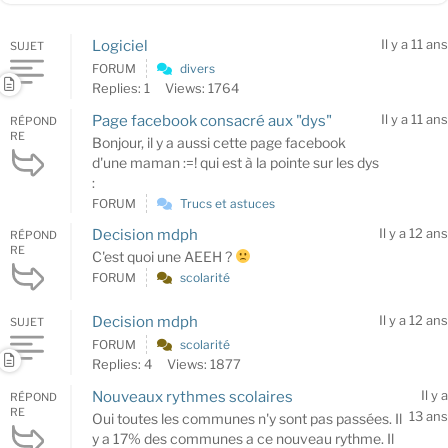
Il y a 11 ans
Logiciel
SUJET
FORUM
divers
Replies: 1
Views: 1764
Il y a 11 ans
Page facebook consacré aux "dys"
RÉPOND
RE
Bonjour, il y a aussi cette page facebook
d'une maman :=! qui est à la pointe sur les dys
:
FORUM
Trucs et astuces
Il y a 12 ans
Decision mdph
RÉPOND
RE
C'est quoi une AEEH ?
FORUM
scolarité
Il y a 12 ans
Decision mdph
SUJET
FORUM
scolarité
Replies: 4
Views: 1877
Il y a
Nouveaux rythmes scolaires
RÉPOND
RE
13 ans
Oui toutes les communes n'y sont pas passées. Il
y a 17% des communes a ce nouveau rythme. Il