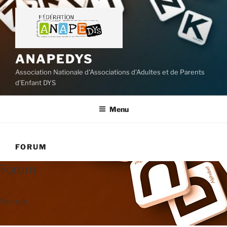
Aller
au
contenu
principal
ANAPEDYS
Association Nationale d'Associations d'Adultes et de Parents
d'Enfant DYS
Menu
FORUM
Forum
Faurum