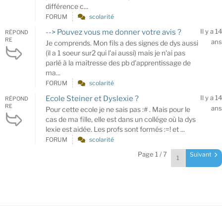
différence c...
FORUM
scolarité
Il y a 14
--> Pouvez vous me donner votre avis ?
RÉPOND
RE
ans
Je comprends. Mon fils a des signes de dys aussi
(il a 1 soeur sur2 qui l'ai aussi) mais je n'ai pas
parlé à la maîtresse des pb d'apprentissage de
ma...
FORUM
scolarité
Il y a 14
Ecole Steiner et Dyslexie ?
RÉPOND
RE
ans
Pour cette ecole je ne sais pas :# . Mais pour le
cas de ma fille, elle est dans un collége où la dys
lexie est aidée. Les profs sont formés :=! et ...
FORUM
scolarité
Page 1 / 7
Suivant