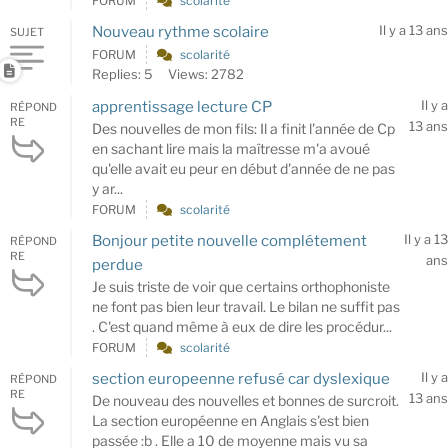
FORUM
scolarité
Il y a 13 ans
Nouveau rythme scolaire
SUJET
FORUM
scolarité
Replies: 5
Views: 2782
Il y a
apprentissage lecture CP
RÉPOND
RE
13 ans
Des nouvelles de mon fils: Il a finit l'année de Cp
en sachant lire mais la maîtresse m'a avoué
qu'elle avait eu peur en début d'année de ne pas
y ar...
FORUM
scolarité
Il y a 13
Bonjour petite nouvelle complétement
RÉPOND
RE
ans
perdue
Je suis triste de voir que certains orthophoniste
ne font pas bien leur travail. Le bilan ne suffit pas
. C'est quand même à eux de dire les procédur...
FORUM
scolarité
Il y a
section europeenne refusé car dyslexique
RÉPOND
RE
13 ans
De nouveau des nouvelles et bonnes de surcroit.
La section européenne en Anglais s'est bien
passée :b . Elle a 10 de moyenne mais vu sa