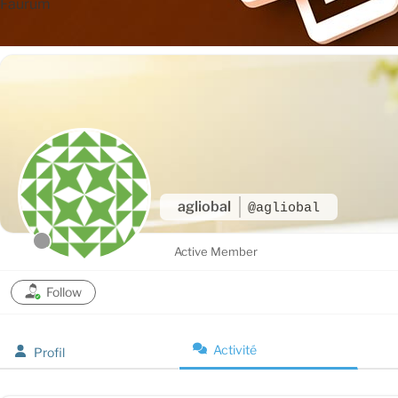
Faurum
agliobal
@agliobal
Active Member
Follow
Activité
Profil