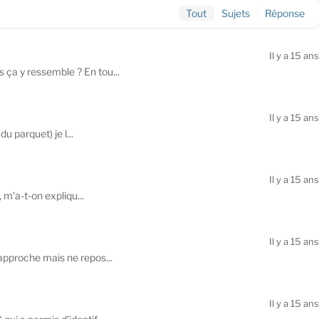
Tout
Sujets
Réponse
Il y a 15 ans
 ça y ressemble ? En tou...
Il y a 15 ans
u parquet) je l...
Il y a 15 ans
 m'a-t-on expliqu...
Il y a 15 ans
 approche mais ne repos...
Il y a 15 ans