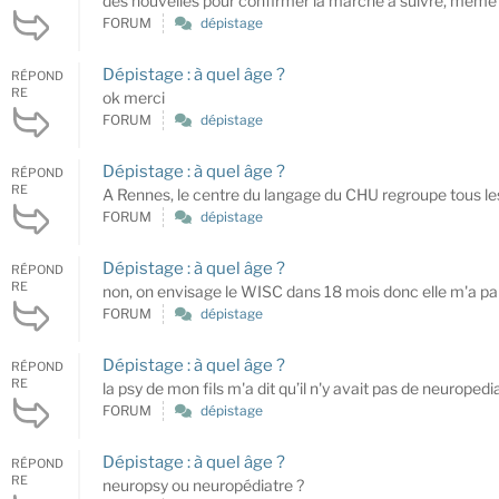
des nouvelles pour confirmer la marche à suivre, même ave
FORUM
dépistage
Dépistage : à quel âge ?
RÉPOND
RE
ok merci
FORUM
dépistage
Dépistage : à quel âge ?
RÉPOND
RE
A Rennes, le centre du langage du CHU regroupe tous les ne
FORUM
dépistage
Dépistage : à quel âge ?
RÉPOND
RE
non, on envisage le WISC dans 18 mois donc elle m'a parl
FORUM
dépistage
Dépistage : à quel âge ?
RÉPOND
RE
la psy de mon fils m'a dit qu’il n'y avait pas de neuropediatre
FORUM
dépistage
Dépistage : à quel âge ?
RÉPOND
RE
neuropsy ou neuropédiatre ?