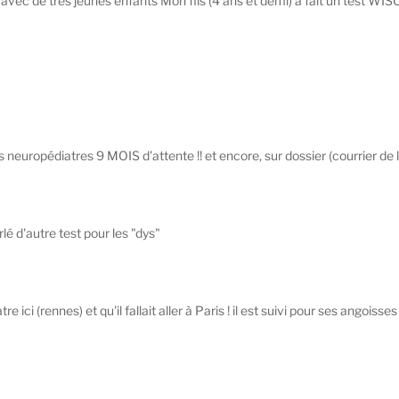
c de très jeunes enfants Mon fils (4 ans et demi) a fait un test WISC q
uropédiatres 9 MOIS d'attente !! et encore, sur dossier (courrier de l'ins
é d'autre test pour les "dys"
 ici (rennes) et qu'il fallait aller à Paris ! il est suivi pour ses angoisses 