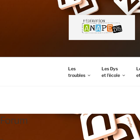
Aller
au
contenu
principal
Les
Les Dys
L
troubles
et l’école
et
FORUM
Forum