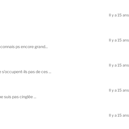
Il y a 15 ans
Il y a 15 ans
 connais ps encore grand...
Il y a 15 ans
'occupent-ils pas de ces ...
Il y a 15 ans
 suis pas cinglée ...
Il y a 15 ans