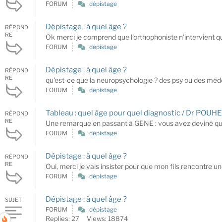
FORUM
dépistage
Dépistage : à quel âge ?
RÉPOND
RE
Ok merci je comprend que l'orthophoniste n'intervient que
FORUM
dépistage
Dépistage : à quel âge ?
RÉPOND
RE
qu'est-ce que la neuropsychologie ? des psy ou des méde
FORUM
dépistage
Tableau : quel âge pour quel diagnostic / Dr POUH
RÉPOND
RE
Une remarque en passant à GENE : vous avez deviné que j
FORUM
dépistage
Dépistage : à quel âge ?
RÉPOND
RE
Oui, merci je vais insister pour que mon fils rencontre un
FORUM
dépistage
Dépistage : à quel âge ?
SUJET
FORUM
dépistage
Replies: 27
Views: 18874