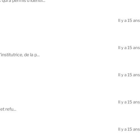
ui a permis d’identif...
Il y a 15 ans
Il y a 15 ans
titutrice, de la p...
Il y a 15 ans
Il y a 15 ans
et refu...
Il y a 15 ans