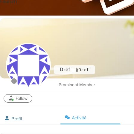
Faurum
Dref
@Dref
Prominent Member
Follow
Activité
Profil