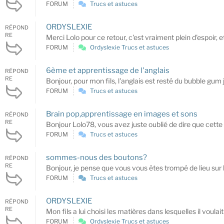
FORUM
Trucs et astuces
ORDYSLEXIE
RÉPOND
RE
Merci Lolo pour ce retour, c'est vraiment plein d'espoir, 
FORUM
Ordyslexie Trucs et astuces
6ème et apprentissage de l'anglais
RÉPOND
RE
Bonjour, pour mon fils, l'anglais est resté du bubble gum 
FORUM
Trucs et astuces
Brain pop,apprentissage en images et sons
RÉPOND
RE
Bonjour Lolo78, vous avez juste oublié de dire que cette 
FORUM
Trucs et astuces
sommes-nous des boutons?
RÉPOND
RE
Bonjour, je pense que vous vous êtes trompé de lieu sur 
FORUM
Trucs et astuces
ORDYSLEXIE
RÉPOND
RE
Mon fils a lui choisi les matières dans lesquelles il voula
FORUM
Ordyslexie Trucs et astuces