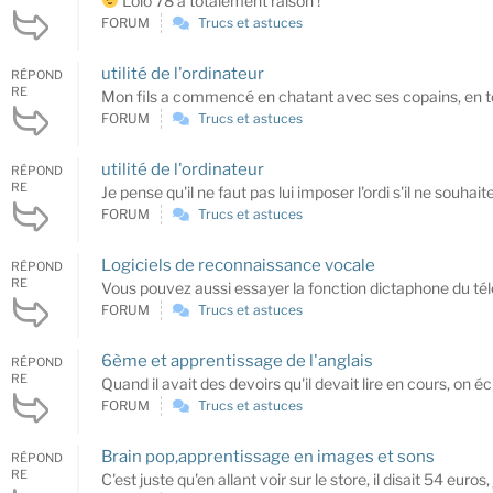
Lolo 78 a totalement raison !
FORUM
Trucs et astuces
utilité de l'ordinateur
RÉPOND
RE
Mon fils a commencé en chatant avec ses copains, en toute
FORUM
Trucs et astuces
utilité de l'ordinateur
RÉPOND
RE
Je pense qu'il ne faut pas lui imposer l'ordi s'il ne souhaite 
FORUM
Trucs et astuces
Logiciels de reconnaissance vocale
RÉPOND
RE
Vous pouvez aussi essayer la fonction dictaphone du téléph
FORUM
Trucs et astuces
6ème et apprentissage de l'anglais
RÉPOND
RE
Quand il avait des devoirs qu'il devait lire en cours, on é
FORUM
Trucs et astuces
Brain pop,apprentissage en images et sons
RÉPOND
RE
C'est juste qu'en allant voir sur le store, il disait 54 euro