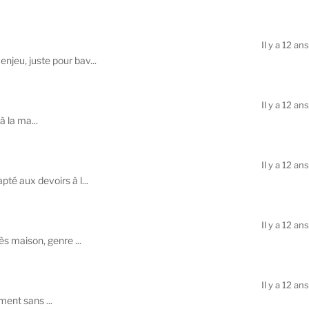
Il y a 12 ans
njeu, juste pour bav...
Il y a 12 ans
à la ma...
Il y a 12 ans
té aux devoirs à l...
Il y a 12 ans
ès maison, genre ...
Il y a 12 ans
ement sans ...