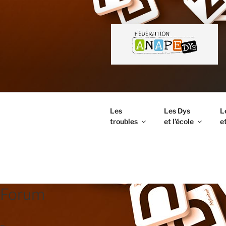
Aller
au
contenu
principal
Les
Les Dys
L
troubles
et l’école
et
FORUM
Forum