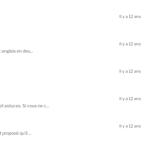
Il y a 12 ans
Il y a 12 ans
 anglais en deu...
Il y a 12 ans
Il y a 12 ans
 astuces. Si vous ne c...
Il y a 12 ans
proposé qu'il ...