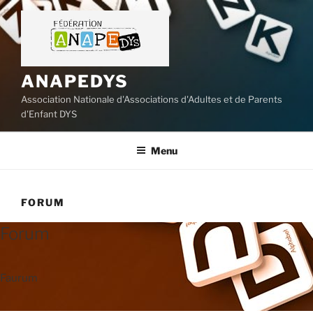
Aller
au
contenu
principal
ANAPEDYS
Association Nationale d'Associations d'Adultes et de Parents
d'Enfant DYS
Menu
FORUM
Forum
Faurum