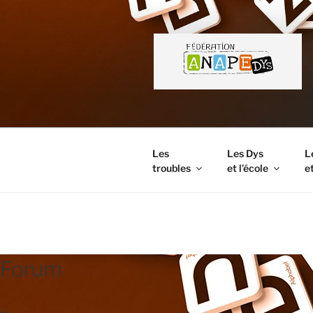
Aller
au
contenu
principal
Les
Les Dys
L
troubles
et l’école
et
FORUM
Forum