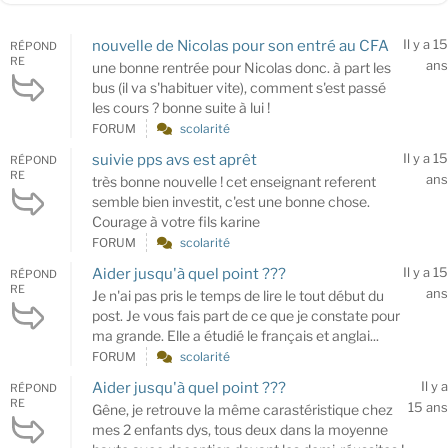
Il y a 15
nouvelle de Nicolas pour son entré au CFA
RÉPOND
RE
ans
une bonne rentrée pour Nicolas donc. à part les
bus (il va s'habituer vite), comment s'est passé
les cours ? bonne suite à lui !
FORUM
scolarité
Il y a 15
suivie pps avs est aprêt
RÉPOND
RE
ans
très bonne nouvelle ! cet enseignant referent
semble bien investit, c'est une bonne chose.
Courage à votre fils karine
FORUM
scolarité
Il y a 15
Aider jusqu'à quel point ???
RÉPOND
RE
ans
Je n'ai pas pris le temps de lire le tout début du
post. Je vous fais part de ce que je constate pour
ma grande. Elle a étudié le français et anglai...
FORUM
scolarité
Il y a
Aider jusqu'à quel point ???
RÉPOND
RE
15 ans
Gêne, je retrouve la même carastéristique chez
mes 2 enfants dys, tous deux dans la moyenne