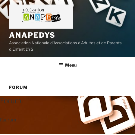
Aller
au
contenu
principal
ANAPEDYS
Association Nationale d'Associations d'Adultes et de Parents
d'Enfant DYS
Menu
FORUM
Forum
Faurum