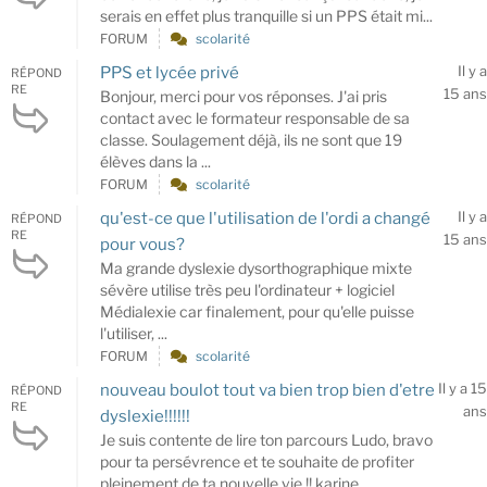
serais en effet plus tranquille si un PPS était mi...
FORUM
scolarité
Il y a
PPS et lycée privé
RÉPOND
RE
15 ans
Bonjour, merci pour vos réponses. J'ai pris
contact avec le formateur responsable de sa
classe. Soulagement déjà, ils ne sont que 19
élèves dans la ...
FORUM
scolarité
Il y a
qu'est-ce que l'utilisation de l'ordi a changé
RÉPOND
RE
15 ans
pour vous?
Ma grande dyslexie dysorthographique mixte
sévère utilise très peu l'ordinateur + logiciel
Médialexie car finalement, pour qu'elle puisse
l'utiliser, ...
FORUM
scolarité
Il y a 15
nouveau boulot tout va bien trop bien d'etre
RÉPOND
RE
ans
dyslexie!!!!!!
Je suis contente de lire ton parcours Ludo, bravo
pour ta persévrence et te souhaite de profiter
pleinement de ta nouvelle vie !! karine