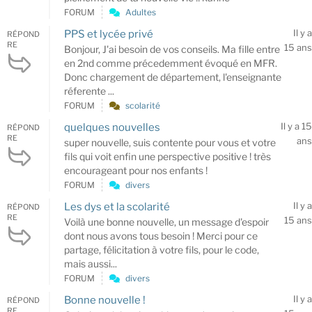
FORUM
Adultes
Il y a
PPS et lycée privé
RÉPOND
RE
15 ans
Bonjour, J'ai besoin de vos conseils. Ma fille entre
en 2nd comme précedemment évoqué en MFR.
Donc chargement de département, l'enseignante
réferente ...
FORUM
scolarité
Il y a 15
quelques nouvelles
RÉPOND
RE
ans
super nouvelle, suis contente pour vous et votre
fils qui voit enfin une perspective positive ! très
encourageant pour nos enfants !
FORUM
divers
Il y a
Les dys et la scolarité
RÉPOND
RE
15 ans
Voilà une bonne nouvelle, un message d'espoir
dont nous avons tous besoin ! Merci pour ce
partage, félicitation à votre fils, pour le code,
mais aussi...
FORUM
divers
Il y a
Bonne nouvelle !
RÉPOND
RE