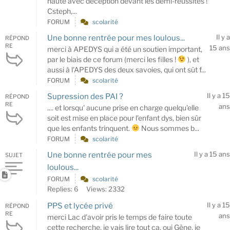
haute avec deception devant les demi-réussites !
Csteph,...
FORUM
scolarité
Il y a
Une bonne rentrée pour mes loulous...
RÉPOND
RE
15 ans
merci à APEDYS qui a été un soutien important,
par le biais de ce forum (merci les filles !
), et
aussi à l'APEDYS des deux savoies, qui ont sût f...
FORUM
scolarité
Il y a 15
Supression des PAI ?
RÉPOND
RE
ans
.... et lorsqu' aucune prise en charge quelqu'elle
soit est mise en place pour l'enfant dys, bien sûr
que les enfants trinquent.
Nous sommes b...
FORUM
scolarité
Il y a 15 ans
Une bonne rentrée pour mes
SUJET
loulous...
FORUM
scolarité
Replies: 6
Views: 2332
Il y a 15
PPS et lycée privé
RÉPOND
RE
ans
merci Lac d'avoir pris le temps de faire toute
cette recherche, je vais lire tout ça. oui Gêne, je