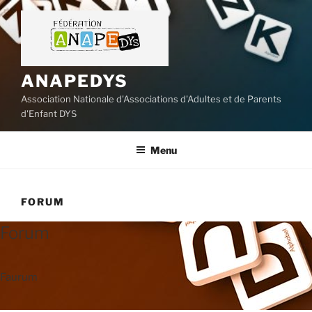
Aller
au
contenu
principal
ANAPEDYS
Association Nationale d'Associations d'Adultes et de Parents
d'Enfant DYS
Menu
FORUM
Forum
Faurum