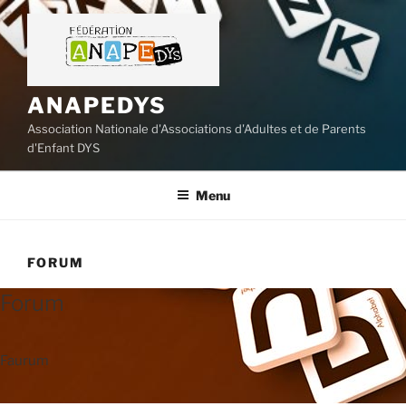
Aller
au
contenu
principal
ANAPEDYS
Association Nationale d'Associations d'Adultes et de Parents
d'Enfant DYS
Menu
FORUM
Forum
Faurum