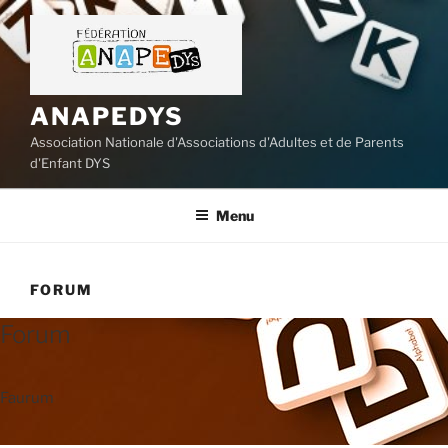
Aller
au
contenu
principal
ANAPEDYS
Association Nationale d'Associations d'Adultes et de Parents
d'Enfant DYS
Menu
FORUM
Forum
Faurum