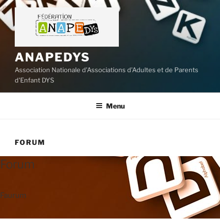
Aller
au
contenu
principal
ANAPEDYS
Association Nationale d'Associations d'Adultes et de Parents
d'Enfant DYS
Menu
FORUM
Forum
Faurum