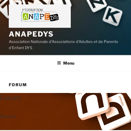
Aller
au
contenu
principal
ANAPEDYS
Association Nationale d'Associations d'Adultes et de Parents
d'Enfant DYS
Menu
FORUM
Forum
Faurum