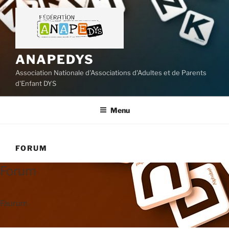
Aller
au
contenu
principal
ANAPEDYS
Association Nationale d'Associations d'Adultes et de Parents
d'Enfant DYS
Menu
FORUM
Forum
Faurum