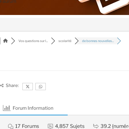
Faurum
Vos questions sur l...
scolarité
de bonnes nouvelles...
Share:
Forum Information
17
Forums
4,857
Sujets
39.2 {numér