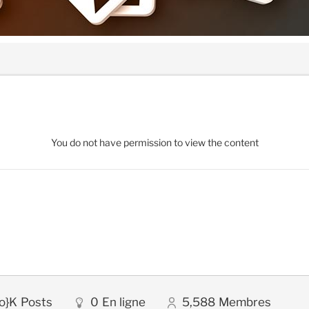
You do not have permission to view the content
o}K
Posts
0
En ligne
5,588
Membres