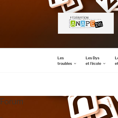
Aller
au
contenu
principal
Les
Les Dys
L
troubles
et l’école
et
FORUM
Forum