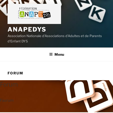
Aller
au
contenu
principal
ANAPEDYS
Association Nationale d'Associations d'Adultes et de Parents
d'Enfant DYS
Menu
FORUM
Forum
Faurum