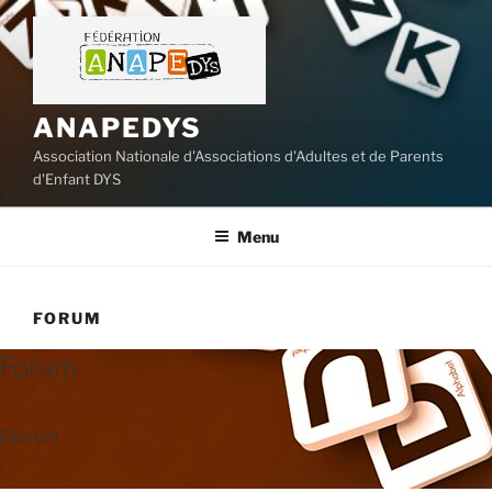
Aller
au
contenu
principal
ANAPEDYS
Association Nationale d'Associations d'Adultes et de Parents
d'Enfant DYS
Menu
FORUM
Forum
Faurum