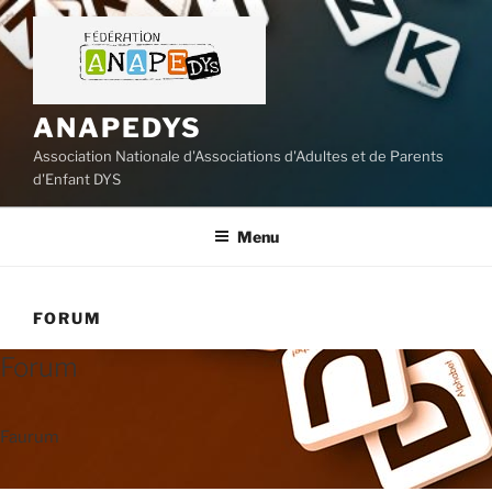
Aller
au
contenu
principal
ANAPEDYS
Association Nationale d'Associations d'Adultes et de Parents
d'Enfant DYS
Menu
FORUM
Forum
Faurum