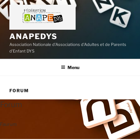
Aller
au
contenu
principal
ANAPEDYS
Association Nationale d'Associations d'Adultes et de Parents
d'Enfant DYS
Menu
FORUM
Forum
Faurum