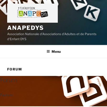
Aller
au
contenu
principal
ANAPEDYS
Association Nationale d'Associations d'Adultes et de Parents
d'Enfant DYS
Menu
FORUM
Forum
Faurum