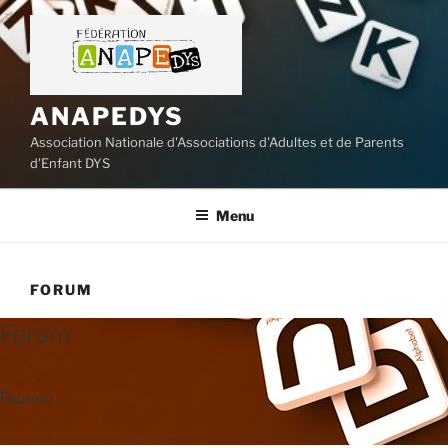
Aller
au
contenu
principal
ANAPEDYS
Association Nationale d'Associations d'Adultes et de Parents
d'Enfant DYS
Menu
FORUM
Forum
Faurum