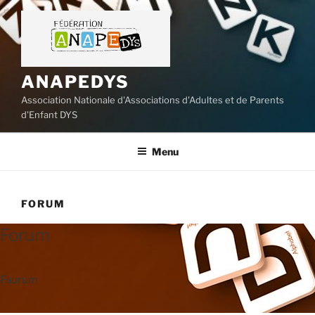
Aller
au
contenu
principal
ANAPEDYS
Association Nationale d'Associations d'Adultes et de Parents
d'Enfant DYS
Menu
FORUM
Forum
Faurum