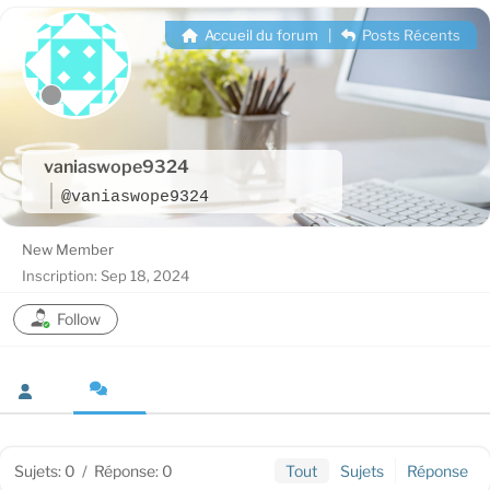
Accueil du forum
|
Posts Récents
vaniaswope9324
@vaniaswope9324
New Member
Inscription: Sep 18, 2024
Follow
Sujets: 0
/
Réponse: 0
Tout
Sujets
Réponse