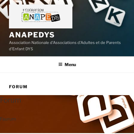
Aller
au
contenu
principal
ANAPEDYS
Association Nationale d'Associations d'Adultes et de Parents
d'Enfant DYS
Menu
FORUM
Forum
Faurum