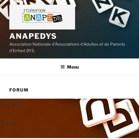
Aller
au
contenu
principal
ANAPEDYS
Association Nationale d'Associations d'Adultes et de Parents
d'Enfant DYS
Menu
FORUM
Forum
Faurum