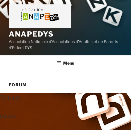
Aller
au
contenu
principal
ANAPEDYS
Association Nationale d'Associations d'Adultes et de Parents
d'Enfant DYS
Menu
FORUM
Forum
Faurum