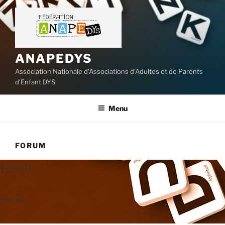
Aller
au
contenu
principal
ANAPEDYS
Association Nationale d'Associations d'Adultes et de Parents
d'Enfant DYS
Menu
FORUM
Forum
Faurum