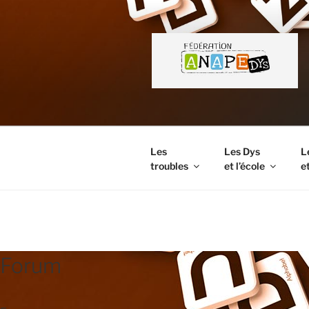
Aller
au
contenu
principal
Les
Les Dys
L
troubles
et l’école
et
FORUM
Forum