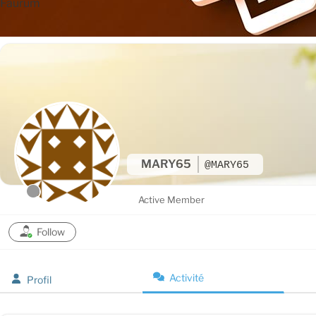
Faurum
MARY65
@MARY65
Active Member
Follow
Activité
Profil