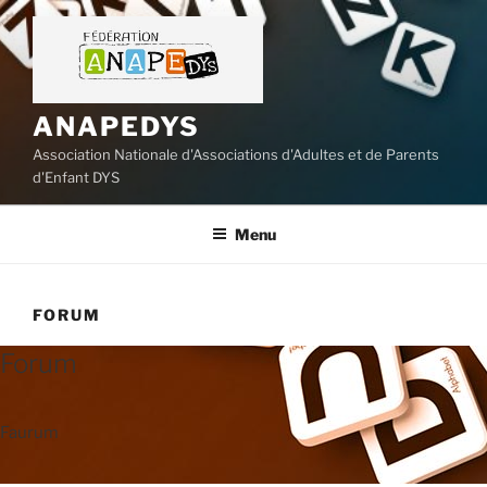
Aller
au
contenu
principal
ANAPEDYS
Association Nationale d'Associations d'Adultes et de Parents
d'Enfant DYS
Menu
FORUM
Forum
Faurum