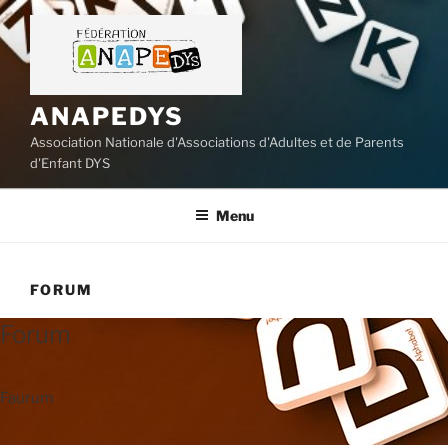
Aller
au
contenu
principal
ANAPEDYS
Association Nationale d'Associations d'Adultes et de Parents
d'Enfant DYS
Menu
FORUM
Forum
Faurum