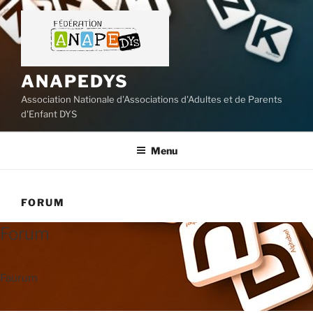
Aller
au
contenu
principal
ANAPEDYS
Association Nationale d'Associations d'Adultes et de Parents
d'Enfant DYS
Menu
FORUM
Forum
Faurum