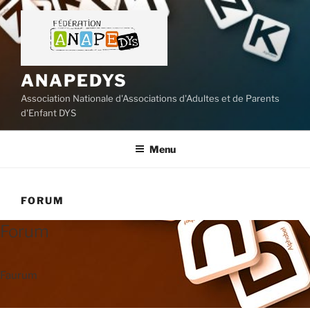
Aller
au
contenu
principal
ANAPEDYS
Association Nationale d'Associations d'Adultes et de Parents
d'Enfant DYS
Menu
FORUM
Forum
Faurum