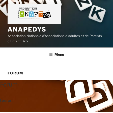
Aller
au
contenu
principal
ANAPEDYS
Association Nationale d'Associations d'Adultes et de Parents
d'Enfant DYS
Menu
FORUM
Forum
Faurum