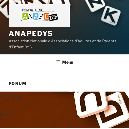
Aller
au
contenu
principal
ANAPEDYS
Association Nationale d'Associations d'Adultes et de Parents
d'Enfant DYS
Menu
FORUM
Forum
Faurum