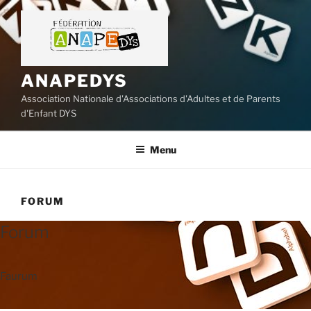
Aller
au
contenu
principal
ANAPEDYS
Association Nationale d'Associations d'Adultes et de Parents
d'Enfant DYS
Menu
FORUM
Forum
Faurum