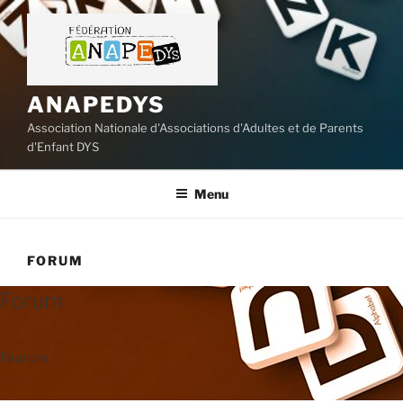
Aller
au
contenu
principal
ANAPEDYS
Association Nationale d'Associations d'Adultes et de Parents
d'Enfant DYS
Menu
FORUM
Forum
Faurum