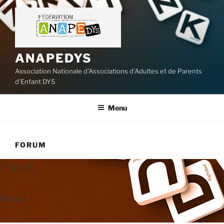
Aller
au
contenu
principal
ANAPEDYS
Association Nationale d'Associations d'Adultes et de Parents
d'Enfant DYS
Menu
FORUM
Forum
Faurum