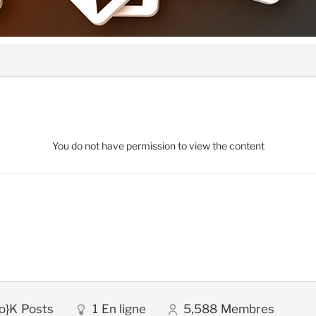
You do not have permission to view the content
o}K
Posts
1
En ligne
5,588
Membres