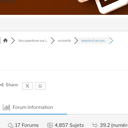
Faurum
Vos questions sur l...
scolarité
besoin d'un con...
Share:
Forum Information
17
Forums
4,857
Sujets
39.2 {numér