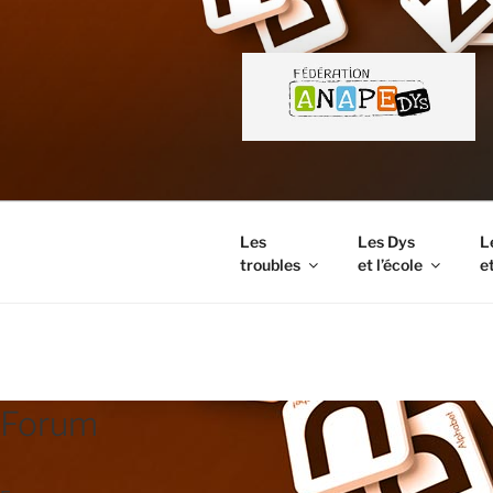
Aller
au
contenu
principal
Les
Les Dys
L
troubles
et l’école
et
FORUM
Forum