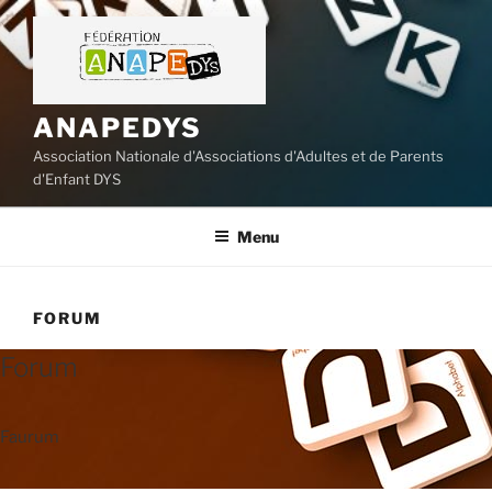
Aller
au
contenu
principal
ANAPEDYS
Association Nationale d'Associations d'Adultes et de Parents
d'Enfant DYS
Menu
FORUM
Forum
Faurum