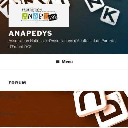
Aller
au
contenu
principal
ANAPEDYS
Association Nationale d'Associations d'Adultes et de Parents
d'Enfant DYS
Menu
FORUM
Forum
Faurum