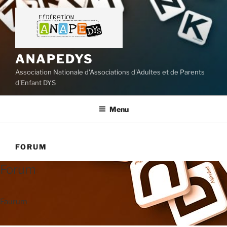
Aller
au
contenu
principal
ANAPEDYS
Association Nationale d'Associations d'Adultes et de Parents
d'Enfant DYS
Menu
FORUM
Forum
Faurum