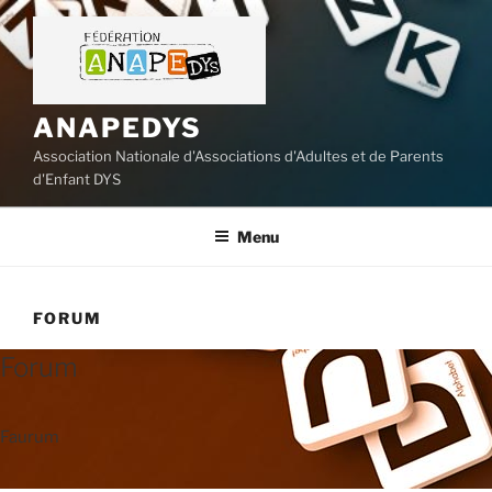
Aller
au
contenu
principal
ANAPEDYS
Association Nationale d'Associations d'Adultes et de Parents
d'Enfant DYS
Menu
FORUM
Forum
Faurum