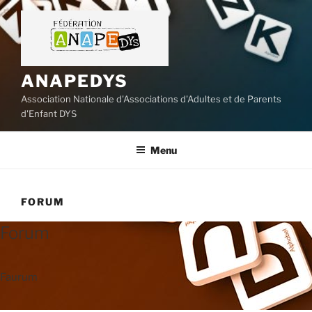
Aller
au
contenu
principal
ANAPEDYS
Association Nationale d'Associations d'Adultes et de Parents
d'Enfant DYS
Menu
FORUM
Forum
Faurum