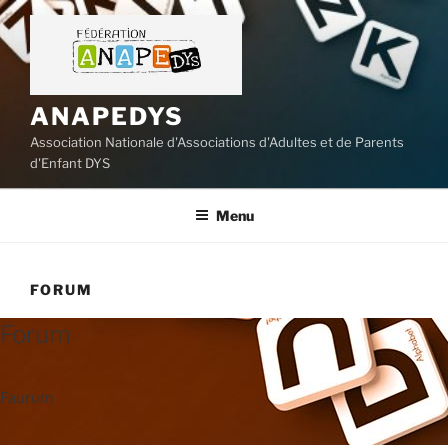
Aller
au
contenu
principal
ANAPEDYS
Association Nationale d'Associations d'Adultes et de Parents
d'Enfant DYS
Menu
FORUM
Forum
Faurum